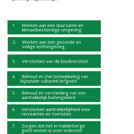
1. Werken aan een duurzame en
klimaatbestendige omgeving
2. Werken aan een gezonde en
veilige leefomgeving
3. Versterken van de biodiversiteit
4. Behoud en (her)ontwikkeling van
bijzonder cultureel erfgoed
5. Behoud en versterking van een
aantrekkelijk buitengebied
6. Versterken aantrekkelijkheid voor
recreanten en toeristen
7. Zorgen dat het in Halderberge
goed wonen is voor iedereen