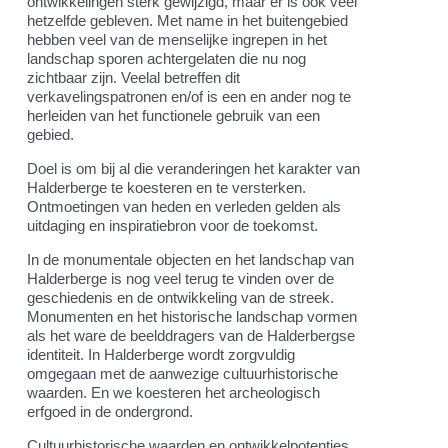
ontwikkelingen sterk gewijzigd, maar er is ook veel
hetzelfde gebleven. Met name in het buitengebied
hebben veel van de menselijke ingrepen in het
landschap sporen achtergelaten die nu nog
zichtbaar zijn. Veelal betreffen dit
verkavelingspatronen en/of is een en ander nog te
herleiden van het functionele gebruik van een
gebied.
Doel is om bij al die veranderingen het karakter van
Halderberge te koesteren en te versterken.
Ontmoetingen van heden en verleden gelden als
uitdaging en inspiratiebron voor de toekomst.
In de monumentale objecten en het landschap van
Halderberge is nog veel terug te vinden over de
geschiedenis en de ontwikkeling van de streek.
Monumenten en het historische landschap vormen
als het ware de beelddragers van de Halderbergse
identiteit. In Halderberge wordt zorgvuldig
omgegaan met de aanwezige cultuurhistorische
waarden. En we koesteren het archeologisch
erfgoed in de ondergrond.
Cultuurhistorische waarden en ontwikkelpotenties