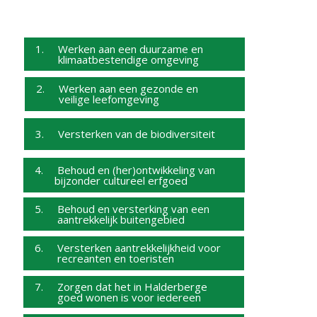
1. Werken aan een duurzame en
klimaatbestendige omgeving
2. Werken aan een gezonde en
veilige leefomgeving
3. Versterken van de biodiversiteit
4. Behoud en (her)ontwikkeling van
bijzonder cultureel erfgoed
5. Behoud en versterking van een
aantrekkelijk buitengebied
6. Versterken aantrekkelijkheid voor
recreanten en toeristen
7. Zorgen dat het in Halderberge
goed wonen is voor iedereen