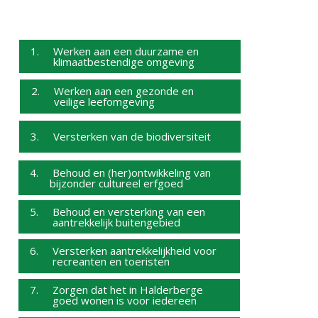
1. Werken aan een duurzame en
klimaatbestendige omgeving
2. Werken aan een gezonde en
veilige leefomgeving
3. Versterken van de biodiversiteit
4. Behoud en (her)ontwikkeling van
bijzonder cultureel erfgoed
5. Behoud en versterking van een
aantrekkelijk buitengebied
6. Versterken aantrekkelijkheid voor
recreanten en toeristen
7. Zorgen dat het in Halderberge
goed wonen is voor iedereen